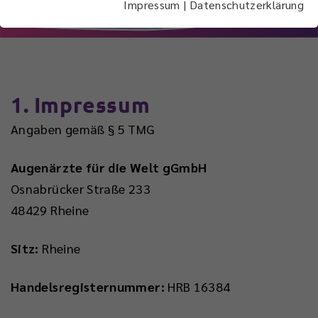
Impressum
|
Datenschutzerklärung
1. Impressum
Angaben gemäß § 5 TMG
Augenärzte für die Welt gGmbH
Osnabrücker Straße 233
48429 Rheine
Sitz:
Rheine
Handelsregisternummer:
HRB 16384